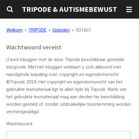
Ga
TRIPODE & AUTISMEBEWUST
direct
naar
de
Welkom
»
TRIPODE
»
Opleiden
»
SD1601
hoofdinhoud
Wachtwoord vereist
U kunt inloggen met de door Tripode beschikbaar gestelde
inlogcode. Met het inloggen verklaart u zich akkoord met
navolgende bepaling over copyright en eigendomsrecht.
©Tripode 2024. Het copyright en eigendomsrecht van het
gebruikte lesmateriaal ligt te allen tijde bij Tripode. Niets van
het gebruikte lesmateriaal mag aan derden ter beschikking
worden gesteld of zonder uitdrukkelijke toestemming worden
vermenigvuldigd.
Wachtwoord